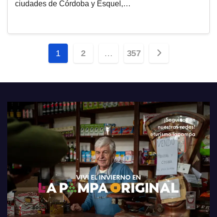
ciudades de Córdoba y Esquel,…
Paginación
1
2
…
357
de
entradas