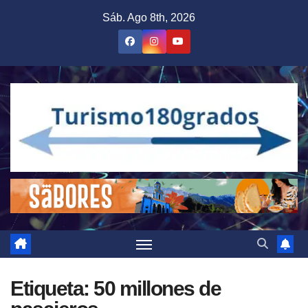
Saltar
Sáb. Ago 8th, 2026
al
contenido
Etiqueta:
50 millones de