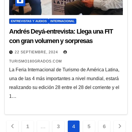
ENTREVISTAS Y AUDIOS
INTERNACIONAL
Andrés Deyá-entrevista: Llega una FIT
con gran volumen y sorpresas
22 SEPTIEMBRE, 2024
TURISMO180GRADOS.COM
La Feria Internacional de Turismo de América Latina,
una de las 4 más importantes a nivel mundial, estará
realizando su edición 28 entre el 28 del corriente y el
1…
Paginación
1
…
3
4
5
6