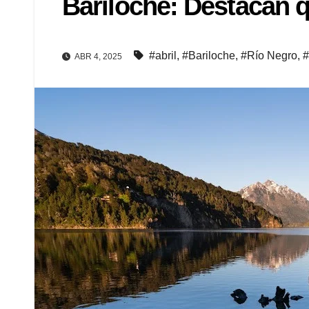
Bariloche: Destacan q
#abril
,
#Bariloche
,
#Río Negro
,
#
ABR 4, 2025