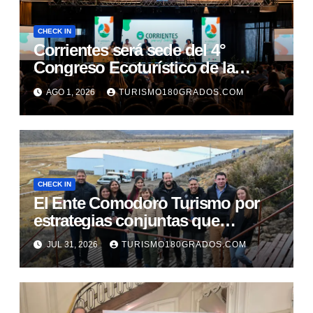
CHECK IN
Corrientes será sede del 4°
Congreso Ecoturístico de la
Región Litoral
AGO 1, 2026
TURISMO180GRADOS.COM
CHECK IN
El Ente Comodoro Turismo por
estrategias conjuntas que
fortalezcan la actividad en la
JUL 31, 2026
TURISMO180GRADOS.COM
región