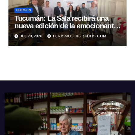
CHECK IN
Tucumán: La Sala recibirá una
nueva edición de la emocionante
Carrera TT
JUL 29, 2026
TURISMO180GRADOS.COM