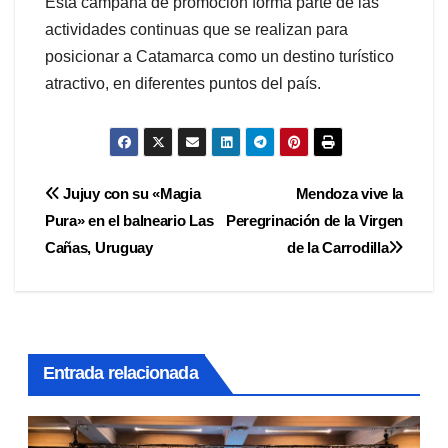
Esta campaña de promoción forma parte de las
actividades continuas que se realizan para
posicionar a Catamarca como un destino turístico
atractivo, en diferentes puntos del país.
Navegación
Jujuy con su «Magia
Mendoza vive la
Pura» en el balneario Las
Peregrinación de la Virgen
de
Cañas, Uruguay
de la Carrodilla
entradas
Entrada relacionada