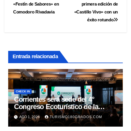
de
«Festín de Sabores» en
primera edición de
entradas
Comodoro Rivadavia
«Castillo Vivo» con un
éxito rotundo
Entrada relacionada
CHECK IN
Corrientes será sede del 4°
Congreso Ecoturístico de la
Región Litoral
AGO 1, 2026
TURISMO180GRADOS.COM