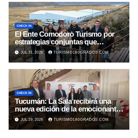
CHECK IN
El Ente Comodoro Turismo por
estrategias conjuntas que
fortalezcan la actividad en la
JUL 31, 2026
TURISMO180GRADOS.COM
región
CHECK IN
Tucumán: La Sala recibirá una
nueva edición de la emocionante
Carrera TT
JUL 29, 2026
TURISMO180GRADOS.COM