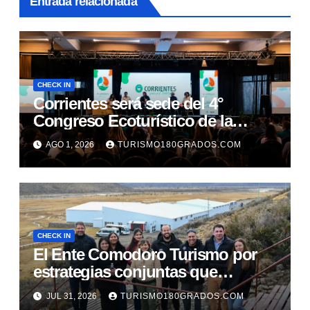
Entrada relacionada
CHECK IN
Corrientes será sede del 4°
Congreso Ecoturístico de la
Región Litoral
AGO 1, 2026
TURISMO180GRADOS.COM
CHECK IN
El Ente Comodoro Turismo por
estrategias conjuntas que
fortalezcan la actividad en la
JUL 31, 2026
TURISMO180GRADOS.COM
región