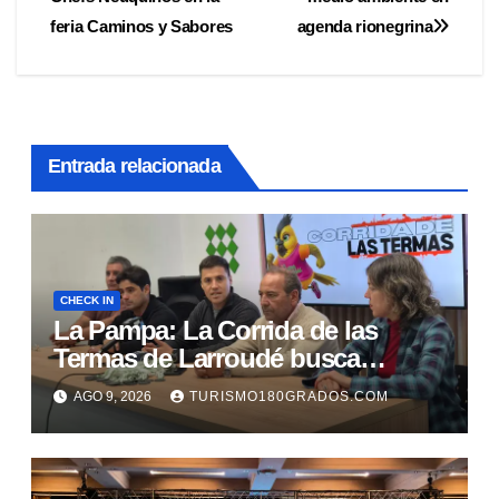
de
feria Caminos y Sabores
agenda rionegrina
entradas
Entrada relacionada
CHECK IN
La Pampa: La Corrida de las
Termas de Larroudé busca
duplicar sus participantes
AGO 9, 2026
TURISMO180GRADOS.COM