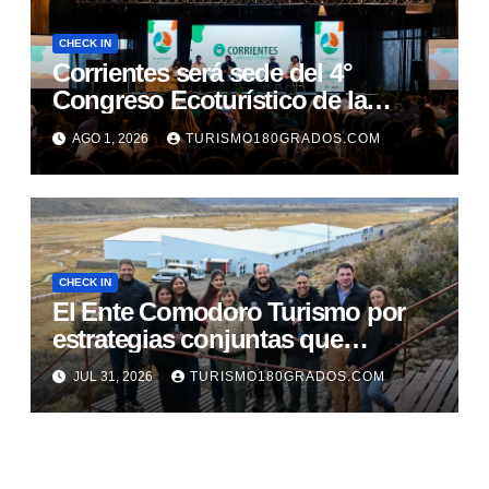
CHECK IN
Corrientes será sede del 4°
Congreso Ecoturístico de la
Región Litoral
AGO 1, 2026
TURISMO180GRADOS.COM
CHECK IN
El Ente Comodoro Turismo por
estrategias conjuntas que
fortalezcan la actividad en la
JUL 31, 2026
TURISMO180GRADOS.COM
región