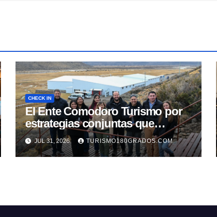
CHECK IN
El Ente Comodoro Turismo por
estrategias conjuntas que
fortalezcan la actividad en la
JUL 31, 2026
TURISMO180GRADOS.COM
región