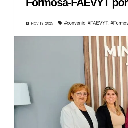
Formosa-FAEVYT por a
#convenio
,
#FAEVYT
,
#Formo
NOV 19, 2025