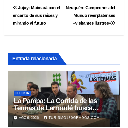
Navegación
Jujuy: Maimará con el
Neuquén: Campeones del
encanto de sus raíces y
Mundo riverplatenses
de
mirando al futuro
«visitantes ilustres»
entradas
Entrada relacionada
CHECK IN
La Pampa: La Corrida de las
Termas de Larroudé busca
duplicar sus participantes
AGO 9, 2026
TURISMO180GRADOS.COM