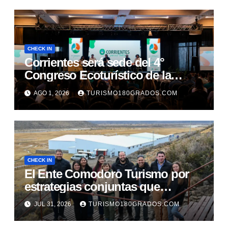
CHECK IN
Corrientes será sede del 4°
Congreso Ecoturístico de la
Región Litoral
AGO 1, 2026
TURISMO180GRADOS.COM
CHECK IN
El Ente Comodoro Turismo por
estrategias conjuntas que
fortalezcan la actividad en la
JUL 31, 2026
TURISMO180GRADOS.COM
región