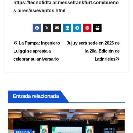
https://tecnofidta.ar.messefrankfurt.com/bueno
s-aires/es/eventos.html
Navegación
La Pampa: Ingeniero
Jujuy será sede en 2025 de
Luiggi se apresta a
la 20a. Edición de
de
celebrar su aniversario
Latinrieles
entradas
Entrada relacionada
CHECK IN