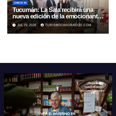
CHECK IN
Tucumán: La Sala recibirá una
nueva edición de la emocionante
Carrera TT
JUL 29, 2026
TURISMO180GRADOS.COM