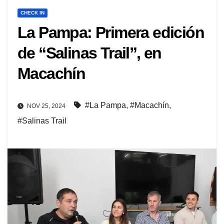
CHECK IN
La Pampa: Primera edición
de “Salinas Trail”, en
Macachín
#La Pampa
,
#Macachín
,
NOV 25, 2024
#Salinas Trail