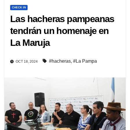
CHECK IN
Las hacheras pampeanas
tendrán un homenaje en
La Maruja
#hacheras
,
#La Pampa
OCT 18, 2024