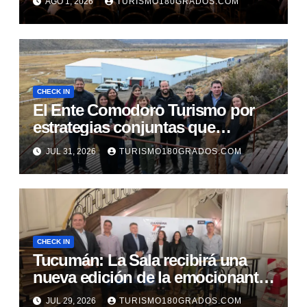
AGO 1, 2026
TURISMO180GRADOS.COM
CHECK IN
El Ente Comodoro Turismo por
estrategias conjuntas que
fortalezcan la actividad en la
JUL 31, 2026
TURISMO180GRADOS.COM
región
CHECK IN
Tucumán: La Sala recibirá una
nueva edición de la emocionante
Carrera TT
JUL 29, 2026
TURISMO180GRADOS.COM