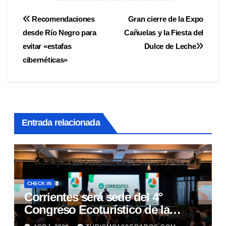
Navegación
Recomendaciones
Gran cierre de la Expo
desde Río Negro para
Cañuelas y la Fiesta del
de
evitar «estafas
Dulce de Leche
entradas
cibernéticas»
Entrada relacionada
CHECK IN
Corrientes será sede del 4°
Congreso Ecoturístico de la
Región Litoral