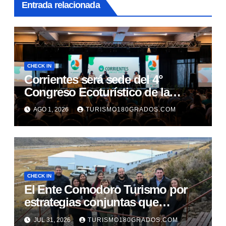
Entrada relacionada
CHECK IN
Corrientes será sede del 4°
Congreso Ecoturístico de la
Región Litoral
AGO 1, 2026
TURISMO180GRADOS.COM
CHECK IN
El Ente Comodoro Turismo por
estrategias conjuntas que
fortalezcan la actividad en la
JUL 31, 2026
TURISMO180GRADOS.COM