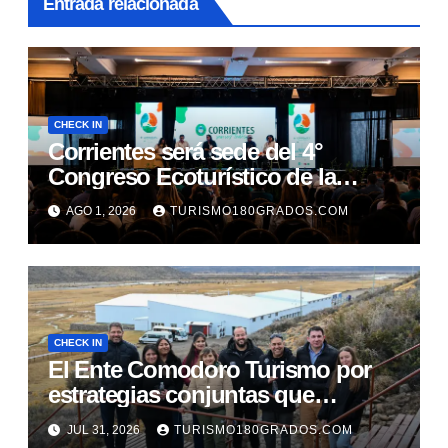
Entrada relacionada
CHECK IN
Corrientes será sede del 4°
Congreso Ecoturístico de la
Región Litoral
AGO 1, 2026
TURISMO180GRADOS.COM
CHECK IN
El Ente Comodoro Turismo por
estrategias conjuntas que
fortalezcan la actividad en la
JUL 31, 2026
TURISMO180GRADOS.COM
región