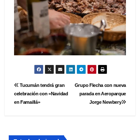
Navegación
Tucumán tendrá gran
Grupo Flecha con nueva
celebración con «Navidad
parada en Aeroparque
de
en Famaillá»
Jorge Newbery
entradas