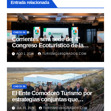
Entrada relacionada
CHECK IN
Corrientes será sede del 4°
Congreso Ecoturístico de la
Región Litoral
AGO 1, 2026
TURISMO180GRADOS.COM
CHECK IN
El Ente Comodoro Turismo por
estrategias conjuntas que
fortalezcan la actividad en la
JUL 31, 2026
TURISMO180GRADOS.COM