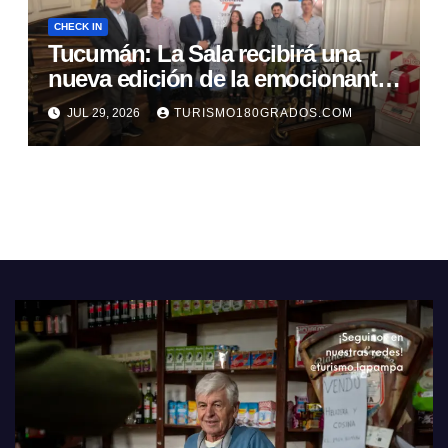
CHECK IN
Tucumán: La Sala recibirá una
nueva edición de la emocionante
Carrera TT
JUL 29, 2026
TURISMO180GRADOS.COM