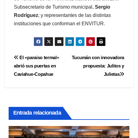
Subsecretario de Turismo municipal,
Sergio
Rodríguez
; y representantes de las distintas
instituciones que conforman el ENVITUR.
Navegación
El «paraiso termal»
Tucumán con innovadora
abrió sus puertas en
propuesta: Julitos y
de
Caviahue-Copahue
Julietas
entradas
Entrada relacionada