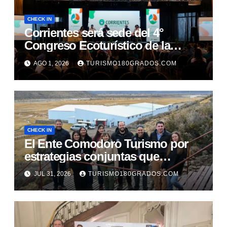
CHECK IN
Corrientes será sede del 4°
Congreso Ecoturístico de la
Región Litoral
AGO 1, 2026
TURISMO180GRADOS.COM
CHECK IN
El Ente Comodoro Turismo por
estrategias conjuntas que
fortalezcan la actividad en la
JUL 31, 2026
TURISMO180GRADOS.COM
región