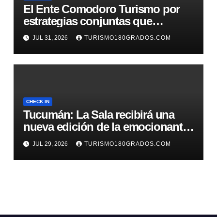
El Ente Comodoro Turismo por
estrategias conjuntas que
fortalezcan la actividad en la
JUL 31, 2026
TURISMO180GRADOS.COM
región
CHECK IN
Tucumán: La Sala recibirá una
nueva edición de la emocionante
Carrera TT
JUL 29, 2026
TURISMO180GRADOS.COM