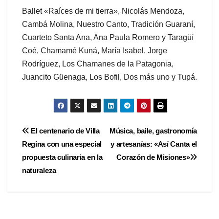
Ballet «Raíces de mi tierra», Nicolás Mendoza,
Cambá Molina, Nuestro Canto, Tradición Guaraní,
Cuarteto Santa Ana, Ana Paula Romero y Taragüí
Coé, Chamamé Kuná, María Isabel, Jorge
Rodríguez, Los Chamanes de la Patagonia,
Juancito Güenaga, Los Bofil, Dos más uno y Tupá.
Navegación
El centenario de Villa
Música, baile, gastronomía
Regina con una especial
y artesanías: «Así Canta el
de
propuesta culinaria en la
Corazón de Misiones»
entradas
naturaleza