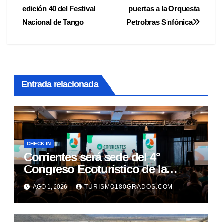
edición 40 del Festival
puertas a la Orquesta
de
Nacional de Tango
Petrobras Sinfónica
entradas
Entrada relacionada
CHECK IN
Corrientes será sede del 4°
Congreso Ecoturístico de la
Región Litoral
AGO 1, 2026
TURISMO180GRADOS.COM