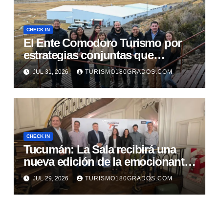
CHECK IN
El Ente Comodoro Turismo por
estrategias conjuntas que
fortalezcan la actividad en la
JUL 31, 2026
TURISMO180GRADOS.COM
región
CHECK IN
Tucumán: La Sala recibirá una
nueva edición de la emocionante
Carrera TT
JUL 29, 2026
TURISMO180GRADOS.COM