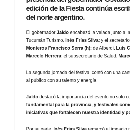
edición de la Fiesta continúa esc
del norte argentino.
El gobernador
Jaldo
encabezó la velada junto al mi
Tucumán Turismo,
Inés Frías Silva
; y el secretar
Monteros Francisco Serra (h);
de Alberdi,
Luis 
Marcelo Herrera
; el subsecretario de Salud,
Marc
La segunda jornada del festival contó con una carte
al público con su talento y energía.
Jaldo
destacó la importancia del evento no solo c
fundamental para la provincia, y festivales c
iniciativas que fortalecen nuestra identidad y
Por su parte,
Inés Frías Silva
remarcó el impacto po