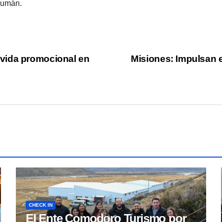
cumán.
vida promocional en
Misiones: Impulsan e
CHECK IN
El Ente Comodoro Turismo por