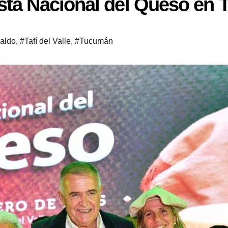
ta Nacional del Queso en Ta
aldo
,
#Tafí del Valle
,
#Tucumán