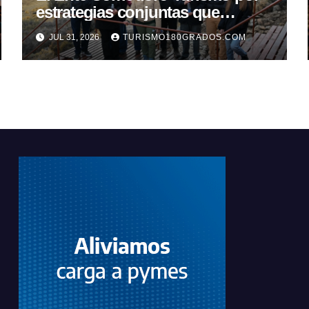
estrategias conjuntas que
fortalezcan la actividad en la
JUL 31, 2026
TURISMO180GRADOS.COM
región