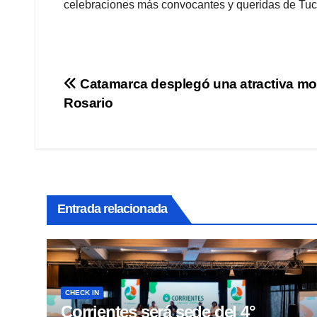
celebraciones más convocantes y queridas de Tu
Navegación
Catamarca desplegó una atractiva mo
Rosario
de
entradas
Entrada relacionada
CHECK IN
Corrientes será sede del 4°