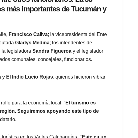
ales más importantes de Tucumán y
alle,
Francisco Caliva
; la vicepresidenta del Ente
iputada
Gladys Medina
; los intendentes de
; la legisladora
Sandra Figueroa
y el legislador
ados comunales, concejales, funcionarios.
a y El Indio Lucio Rojas
, quienes hicieron vibrar
ollo para la economía local. “
El turismo es
 región. Seguiremos apoyando este tipo de
datario.
 turística en los Valles Calchaquíes.
“Este es un