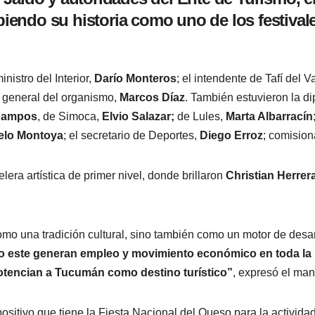
ribiendo su historia como uno de los festiv
nistro del Interior,
Darío Monteros
; el intendente de Tafí del V
io general del organismo,
Marcos Díaz
. También estuvieron la d
Campos
, de Simoca,
Elvio Salazar;
de Lules,
Marta Albarracín
elo Montoya
; el secretario de Deportes,
Diego Erroz
; comision
lera artística de primer nivel, donde brillaron
Christian Herrer
omo una tradición cultural, sino también como un motor de desarr
omo este generan empleo y movimiento económico en toda la
 potencian a Tucumán como destino turístico”
, expresó el man
sitivo que tiene la Fiesta Nacional del Queso para la actividad