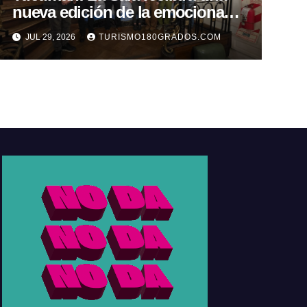
nueva edición de la emocionante
Carrera TT
JUL 29, 2026
TURISMO180GRADOS.COM