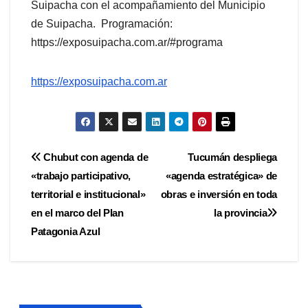
Suipacha con el acompañamiento del Municipio
de Suipacha. Programación:
https://exposuipacha.com.ar/#programa
https://exposuipacha.com.ar
Navegación
Chubut con agenda de
Tucumán despliega
«trabajo participativo,
«agenda estratégica» de
de
territorial e institucional»
obras e inversión en toda
entradas
en el marco del Plan
la provincia
Patagonia Azul