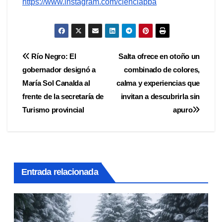
https://www.instagram.com/cienciapba
Navegación
Río Negro: El
Salta ofrece en otoño un
gobernador designó a
combinado de colores,
de
María Sol Canalda al
calma y experiencias que
entradas
frente de la secretaría de
invitan a descubrirla sin
Turismo provincial
apuro
Entrada relacionada