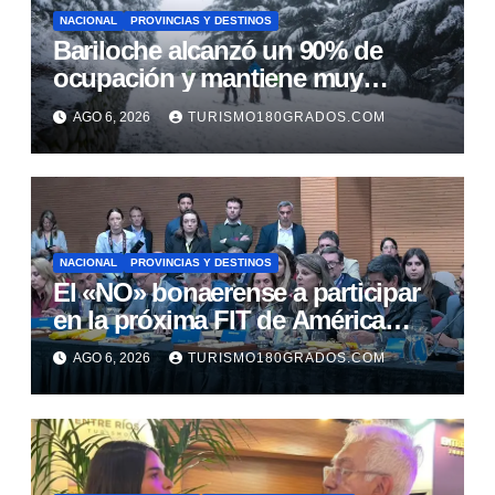
NACIONAL
PROVINCIAS Y DESTINOS
Bariloche alcanzó un 90% de
ocupación y mantiene muy
buenas expectativas para agosto
AGO 6, 2026
TURISMO180GRADOS.COM
NACIONAL
PROVINCIAS Y DESTINOS
El «NO» bonaerense a participar
en la próxima FIT de América
Latina
AGO 6, 2026
TURISMO180GRADOS.COM