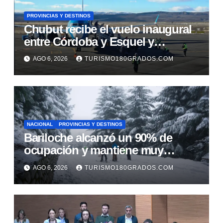
PROVINCIAS Y DESTINOS
Chubut recibe el vuelo inaugural
entre Córdoba y Esquel y
fortalece la promoción turística de
AGO 6, 2026
TURISMO180GRADOS.COM
la cordillera
NACIONAL
PROVINCIAS Y DESTINOS
Bariloche alcanzó un 90% de
ocupación y mantiene muy
buenas expectativas para agosto
AGO 6, 2026
TURISMO180GRADOS.COM