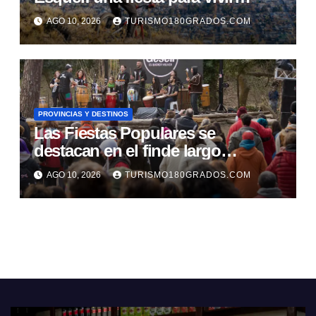
naturaleza y deporte en un mismo
AGO 10, 2026
TURISMO180GRADOS.COM
lugar
PROVINCIAS Y DESTINOS
Las Fiestas Populares se
destacan en el finde largo
bonaerense
AGO 10, 2026
TURISMO180GRADOS.COM