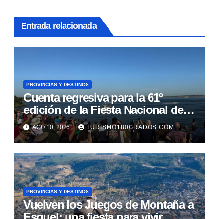
Entrada relacionada
PROVINCIAS Y DESTINOS
Cuenta regresiva para la 61º
edición de la Fiesta Nacional de
Pesca del Dorado en Paso de la
AGO 10, 2026
TURISMO180GRADOS.COM
Patria
PROVINCIAS Y DESTINOS
Vuelven los Juegos de Montaña a
Esquel: una fiesta para vivir