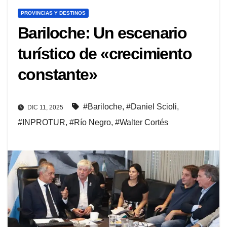
PROVINCIAS Y DESTINOS
Bariloche: Un escenario
turístico de «crecimiento
constante»
#Bariloche
,
#Daniel Scioli
,
DIC 11, 2025
#INPROTUR
,
#Río Negro
,
#Walter Cortés