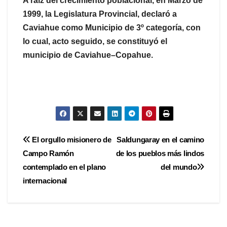
A raíz del crecimiento poblacional, en Marzo de
1999, la Legislatura Provincial, declaró a
Caviahue como Municipio de 3º categoría, con
lo cual, acto seguido, se constituyó el
municipio de Caviahue–Copahue.
Navegación
El orgullo misionero de
Saldungaray en el camino
Campo Ramón
de los pueblos más lindos
de
contemplado en el plano
del mundo
entradas
internacional