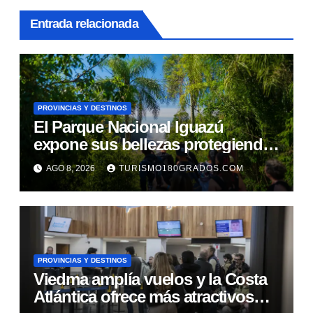
Entrada relacionada
PROVINCIAS Y DESTINOS
El Parque Nacional Iguazú
expone sus bellezas protegiendo
al circuito Garganta del Diablo
AGO 8, 2026
TURISMO180GRADOS.COM
PROVINCIAS Y DESTINOS
Viedma amplía vuelos y la Costa
Atlántica ofrece más atractivos