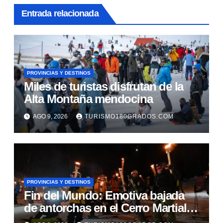
Entrada relacionada
PROVINCIAS Y DESTINOS
Miles de turistas disfrutan de la
Alta Montaña mendocina
AGO 9, 2026
TURISMO180GRADOS.COM
PROVINCIAS Y DESTINOS
Fin del Mundo: Emotiva bajada
de antorchas en el Cerro Martial
ante una multitud