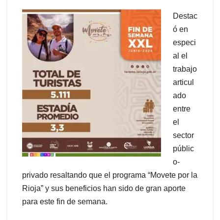
Destac
ó en
especi
al el
trabajo
articul
ado
entre
el
sector
públic
o-
privado resaltando que el programa “Movete por la
Rioja” y sus beneficios han sido de gran aporte
para este fin de semana.