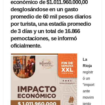
económico de $1.011.960.000,00
desglosándose en un gasto
promedio de 60 mil pesos diarios
por turista, una estadía promedio
de 3 días y un total de 16.866
pernoctaciones, se informó
oficialmente.
La
Rioja
registr
ó un
“import
ante
movim
iento