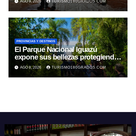
AGO 9, 2026
TURISMO180GRADOS.COM
PROVINCIAS Y DESTINOS
El Parque Nacional Iguazú
expone sus bellezas protegiendo
al circuito Garganta del Diablo
AGO 8, 2026
TURISMO180GRADOS.COM