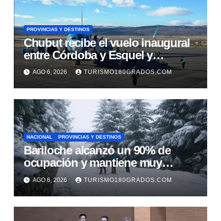
PROVINCIAS Y DESTINOS
Chubut recibe el vuelo inaugural
entre Córdoba y Esquel y
fortalece la promoción turística de
AGO 6, 2026
TURISMO180GRADOS.COM
la cordillera
NACIONAL
PROVINCIAS Y DESTINOS
Bariloche alcanzó un 90% de
ocupación y mantiene muy
buenas expectativas para agosto
AGO 6, 2026
TURISMO180GRADOS.COM