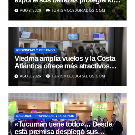
al circuito Garganta del Diablo
AGO 8, 2026
TURISMO180GRADOS.COM
PROVINCIAS Y DESTINOS
Viedma amplía vuelos y la Costa
Atlántica ofrece más atractivos
turísticos
AGO 8, 2026
TURISMO180GRADOS.COM
NACIONAL
PROVINCIAS Y DESTINOS
«Tucumán tiene todo»… Desde
esta premisa desplegó sus