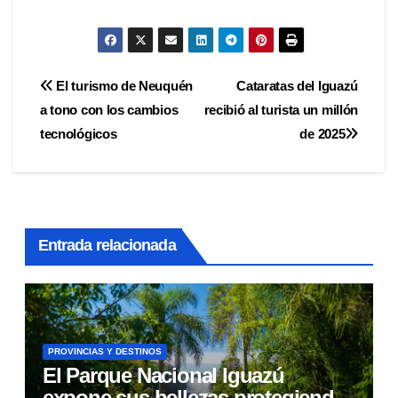
Navegación
El turismo de Neuquén
Cataratas del Iguazú
a tono con los cambios
recibió al turista un millón
de
tecnológicos
de 2025
entradas
Entrada relacionada
PROVINCIAS Y DESTINOS
El Parque Nacional Iguazú
expone sus bellezas protegiendo