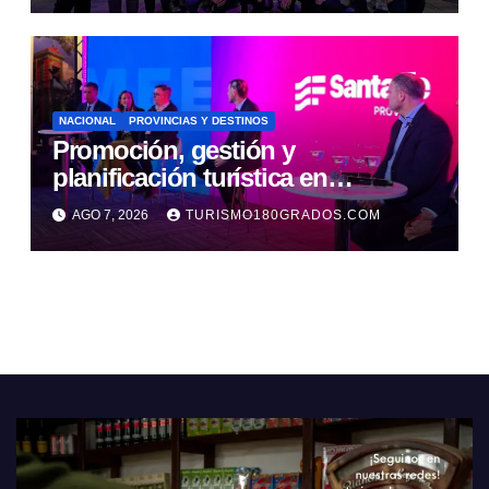
NACIONAL
PROVINCIAS Y DESTINOS
Promoción, gestión y
planificación turística en
recargada agenda santafesina en
AGO 7, 2026
TURISMO180GRADOS.COM
Buenos Aires