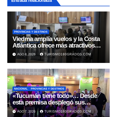
Entrada relacionada
PROVINCIAS Y DESTINOS
Viedma amplía vuelos y la Costa
Atlántica ofrece más atractivos
turísticos
AGO 8, 2026
TURISMO180GRADOS.COM
NACIONAL
PROVINCIAS Y DESTINOS
«Tucumán tiene todo»… Desde
esta premisa desplegó sus
propuestas en el Meet Up
AGO 7, 2026
TURISMO180GRADOS.COM
Argentina