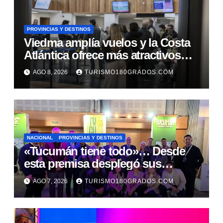
PROVINCIAS Y DESTINOS
Viedma amplía vuelos y la Costa
Atlántica ofrece más atractivos
turísticos
AGO 8, 2026
TURISMO180GRADOS.COM
NACIONAL
PROVINCIAS Y DESTINOS
«Tucumán tiene todo»… Desde
esta premisa desplegó sus
propuestas en el Meet Up
AGO 7, 2026
TURISMO180GRADOS.COM
Argentina