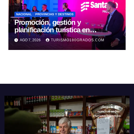
NACIONAL
PROVINCIAS Y DESTINOS
Promoción, gestión y
planificación turística en
recargada agenda santafesina en
AGO 7, 2026
TURISMO180GRADOS.COM
Buenos Aires