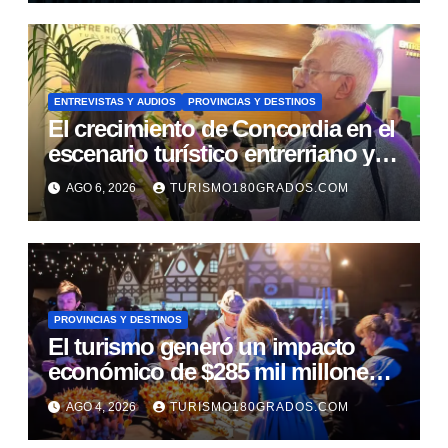
ENTREVISTAS Y AUDIOS
PROVINCIAS Y DESTINOS
El crecimiento de Concordia en el
escenario turístico entrerriano y
nacional
AGO 6, 2026
TURISMO180GRADOS.COM
PROVINCIAS Y DESTINOS
El turismo generó un impacto
económico de $285 mil millones
durante las vacaciones de
AGO 4, 2026
TURISMO180GRADOS.COM
invierno en Córdoba