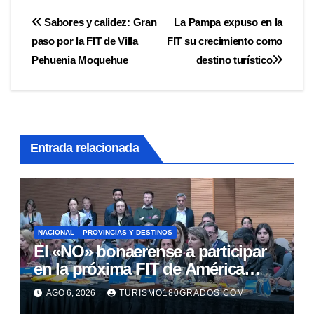
Navegación
Sabores y calidez: Gran
La Pampa expuso en la
paso por la FIT de Villa
FIT su crecimiento como
de
Pehuenia Moquehue
destino turístico
entradas
Entrada relacionada
NACIONAL
PROVINCIAS Y DESTINOS
El «NO» bonaerense a participar
en la próxima FIT de América
Latina
AGO 6, 2026
TURISMO180GRADOS.COM