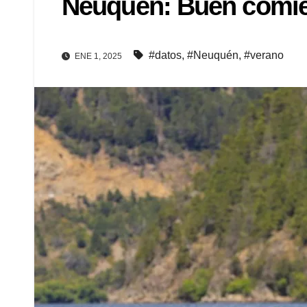
Neuquén: Buen comien
#datos
,
#Neuquén
,
#verano
ENE 1, 2025