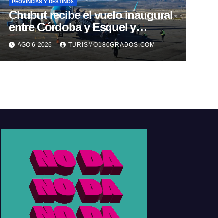
PROVINCIAS Y DESTINOS
Chubut recibe el vuelo inaugural
entre Córdoba y Esquel y
fortalece la promoción turística
AGO 6, 2026
TURISMO180GRADOS.COM
de la cordillera