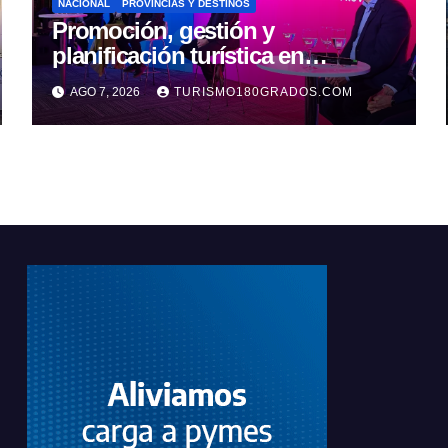
NACIONAL
PROVINCIAS Y DESTINOS
Promoción, gestión y
planificación turística en
recargada agenda santafesina en
AGO 7, 2026
TURISMO180GRADOS.COM
Buenos Aires