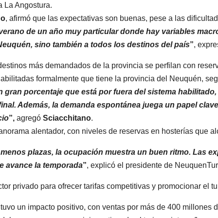
a La Angostura.
no
, afirmó que las expectativas son buenas, pese a las dificult
verano de un año muy particular donde hay variables mac
Neuquén, sino también a todos los destinos del país
”
, expr
destinos más demandados de la provincia se perfilan con reser
abilitadas formalmente que tiene la provincia del Neuquén, seg
gran porcentaje que está por fuera del sistema habilitado, v
final. Además, la demanda espontánea juega un papel clave
cio
”,
agregó
Sciacchitano
.
norama alentador, con niveles de reservas en hosterías que al
menos plazas, la ocupación muestra un buen ritmo. Las ex
e avance la temporada
”
, explicó el presidente de NeuquenTur
ctor privado para ofrecer tarifas competitivas y promocionar el t
tuvo un impacto positivo, con ventas por más de 400 millones 