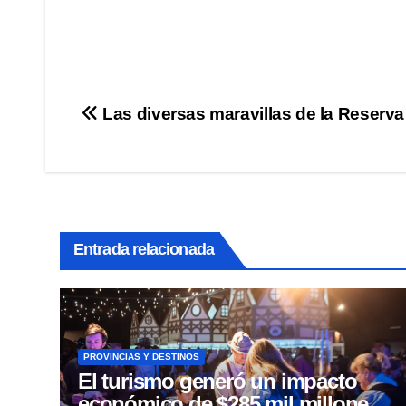
Navegación
Las diversas maravillas de la Reser
de
entradas
Entrada relacionada
PROVINCIAS Y DESTINOS
El turismo generó un impacto
económico de $285 mil millones