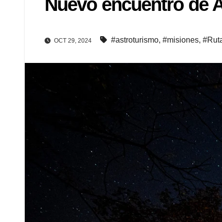
Nuevo encuentro de A
#astroturismo
,
#misiones
,
#Ruta
OCT 29, 2024