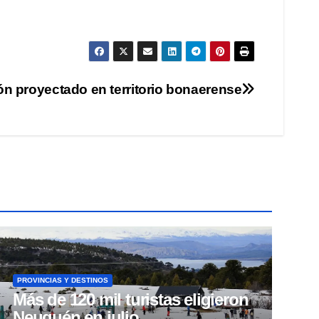
ión proyectado en territorio bonaerense
PROVINCIAS Y DESTINOS
Más de 120 mil turistas eligieron
Neuquén en julio