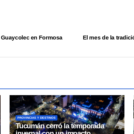
va Guaycolec en Formosa
El mes de la tradic
PROVINCIAS Y DESTINOS
Tucumán cerró la temporada
invernal con un impacto