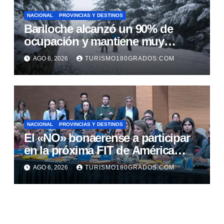
NACIONAL
PROVINCIAS Y DESTINOS
Bariloche alcanzó un 90% de
ocupación y mantiene muy
buenas expectativas para agosto
AGO 6, 2026
TURISMO180GRADOS.COM
NACIONAL
PROVINCIAS Y DESTINOS
El «NO» bonaerense a participar
en la próxima FIT de América
Latina
AGO 6, 2026
TURISMO180GRADOS.COM