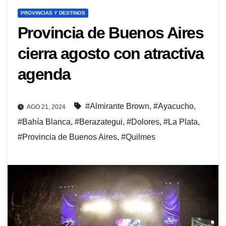
PROVINCIAS Y DESTINOS
Provincia de Buenos Aires
cierra agosto con atractiva
agenda
#Almirante Brown
,
#Ayacucho
,
AGO 21, 2024
#Bahía Blanca
,
#Berazategui
,
#Dolores
,
#La Plata
,
#Provincia de Buenos Aires
,
#Quilmes