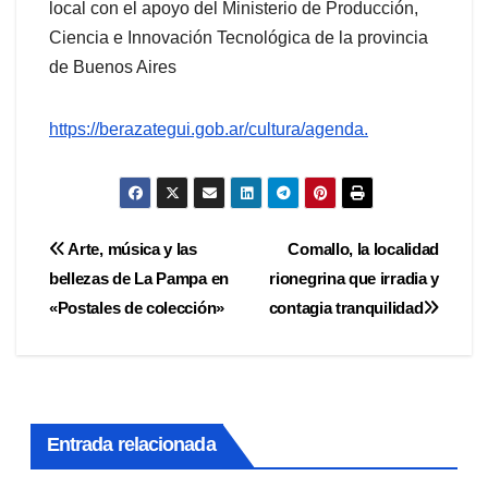
local con el apoyo del Ministerio de Producción,
Ciencia e Innovación Tecnológica de la provincia
de Buenos Aires
https://berazategui.gob.ar/cultura/agenda.
Navegación
Arte, música y las
Comallo, la localidad
bellezas de La Pampa en
rionegrina que irradia y
de
«Postales de colección»
contagia tranquilidad
entradas
Entrada relacionada