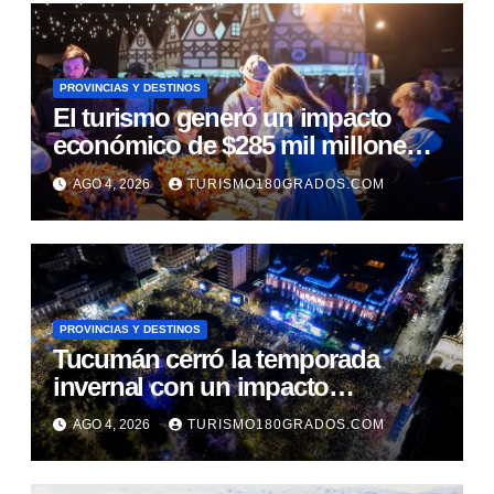
PROVINCIAS Y DESTINOS
El turismo generó un impacto
económico de $285 mil millones
durante las vacaciones de
AGO 4, 2026
TURISMO180GRADOS.COM
invierno en Córdoba
PROVINCIAS Y DESTINOS
Tucumán cerró la temporada
invernal con un impacto
económico superior a los $25.500
AGO 4, 2026
TURISMO180GRADOS.COM
millones