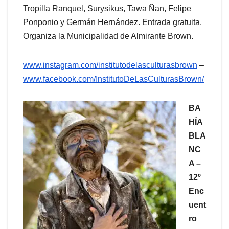
Tropilla Ranquel, Surysikus, Tawa Ñan, Felipe
Ponponio y Germán Hernández. Entrada gratuita.
Organiza la Municipalidad de Almirante Brown.
www.instagram.com/institutodelasculturasbrown
–
www.facebook.com/InstitutoDeLasCulturasBrown/
BA
HÍA
BLA
NC
A –
12º
Enc
uent
ro