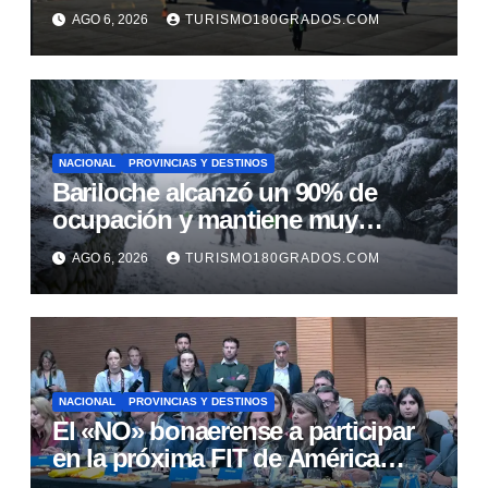
fortalece la promoción turística de
AGO 6, 2026
TURISMO180GRADOS.COM
la cordillera
NACIONAL
PROVINCIAS Y DESTINOS
Bariloche alcanzó un 90% de
ocupación y mantiene muy
buenas expectativas para agosto
AGO 6, 2026
TURISMO180GRADOS.COM
NACIONAL
PROVINCIAS Y DESTINOS
El «NO» bonaerense a participar
en la próxima FIT de América
Latina