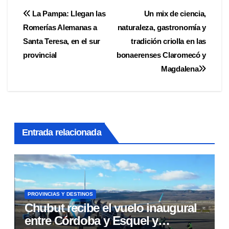
Navegación
La Pampa: Llegan las
Un mix de ciencia,
Romerías Alemanas a
naturaleza, gastronomía y
de
Santa Teresa, en el sur
tradición criolla en las
entradas
provincial
bonaerenses Claromecó y
Magdalena
Entrada relacionada
PROVINCIAS Y DESTINOS
Chubut recibe el vuelo inaugural
entre Córdoba y Esquel y