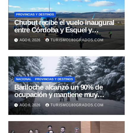
PROVINCIAS Y DESTINOS
Chubut recibe el vuelo inaugural
entre Córdoba y Esquel y
fortalece la promoción turística de
AGO 6, 2026
TURISMO180GRADOS.COM
la cordillera
NACIONAL
PROVINCIAS Y DESTINOS
Bariloche alcanzó un 90% de
ocupación y mantiene muy
buenas expectativas para agosto
AGO 6, 2026
TURISMO180GRADOS.COM