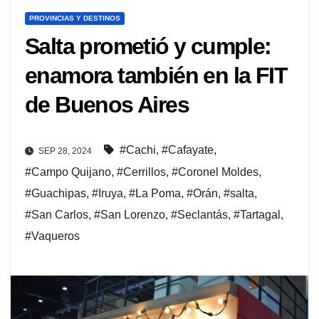
PROVINCIAS Y DESTINOS
Salta prometió y cumple:
enamora también en la FIT
de Buenos Aires
#Cachi
,
#Cafayate
,
SEP 28, 2024
#Campo Quijano
,
#Cerrillos
,
#Coronel Moldes
,
#Guachipas
,
#Iruya
,
#La Poma
,
#Orán
,
#salta
,
#San Carlos
,
#San Lorenzo
,
#Seclantás
,
#Tartagal
,
#Vaqueros