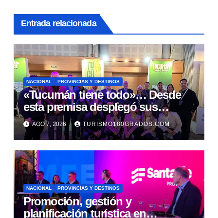
Entrada relacionada
NACIONAL
PROVINCIAS Y DESTINOS
«Tucumán tiene todo»… Desde
esta premisa desplegó sus
propuestas en el Meet Up
AGO 7, 2026
TURISMO180GRADOS.COM
Argentina
NACIONAL
PROVINCIAS Y DESTINOS
Promoción, gestión y
planificación turística en