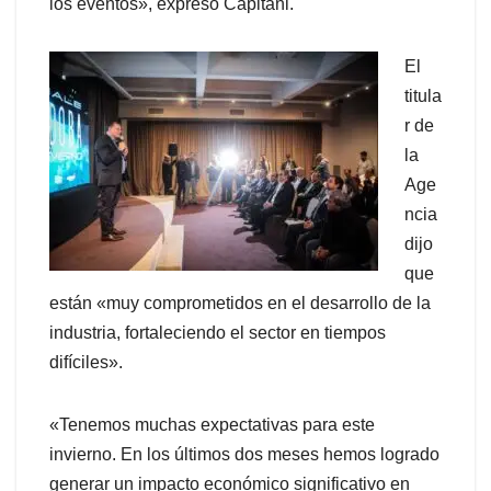
los eventos», expresó Capitani.
El
titula
r de
la
Age
ncia
dijo
que
están «muy comprometidos en el desarrollo de la
industria, fortaleciendo el sector en tiempos
difíciles».
«Tenemos muchas expectativas para este
invierno. En los últimos dos meses hemos logrado
generar un impacto económico significativo en