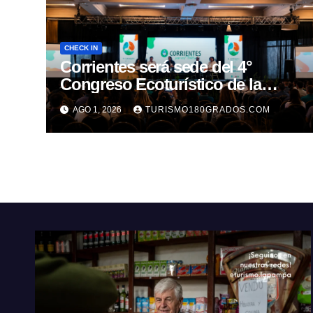
CHECK IN
Corrientes será sede del 4°
Congreso Ecoturístico de la
Región Litoral
AGO 1, 2026
TURISMO180GRADOS.COM