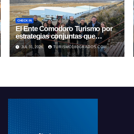
CHECK IN
El Ente Comodoro Turismo por
estrategias conjuntas que
fortalezcan la actividad en la
JUL 31, 2026
TURISMO180GRADOS.COM
región