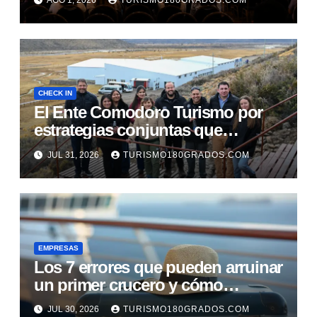
AGO 1, 2026
TURISMO180GRADOS.COM
CHECK IN
El Ente Comodoro Turismo por
estrategias conjuntas que
fortalezcan la actividad en la
JUL 31, 2026
TURISMO180GRADOS.COM
región
EMPRESAS
Los 7 errores que pueden arruinar
un primer crucero y cómo
evitarlos
JUL 30, 2026
TURISMO180GRADOS.COM