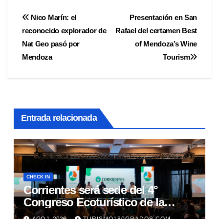
Navegación
Nico Marín: el
Presentación en San
reconocido explorador de
Rafael del certamen Best
de
Nat Geo pasó por
of Mendoza’s Wine
entradas
Mendoza
Tourism
Entrada relacionada
CHECK IN
Corrientes será sede del 4°
Congreso Ecoturístico de la
Región Litoral