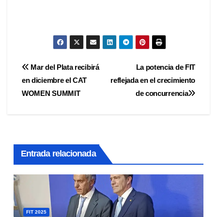
Navegación
Mar del Plata recibirá
La potencia de FIT
en diciembre el CAT
reflejada en el crecimiento
de
WOMEN SUMMIT
de concurrencia
entradas
Entrada relacionada
FIT 2025