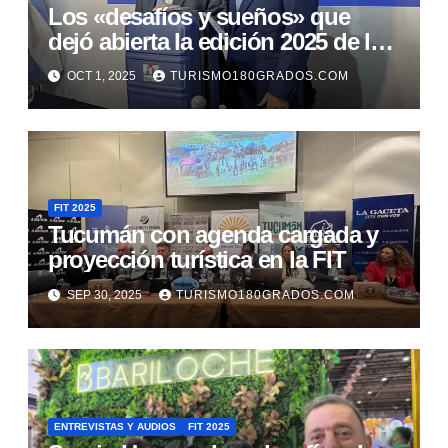
Los «desafíos y sueños» que
dejó abierta la edición 2025 de la
FIT
OCT 1, 2025
TURISMO180GRADOS.COM
FIT 2025
Tucumán con agenda cargada y
proyección turística en la FIT
SEP 30, 2025
TURISMO180GRADOS.COM
ENTREVISTAS Y AUDIOS
FIT 2025