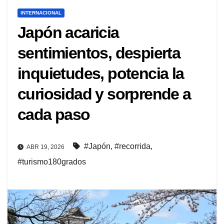
INTERNACIONAL
Japón acaricia
sentimientos, despierta
inquietudes, potencia la
curiosidad y sorprende a
cada paso
#Japón
,
#recorrida
,
ABR 19, 2026
#turismo180grados