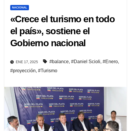
NACIONAL
«Crece el turismo en todo
el país», sostiene el
Gobierno nacional
#balance
,
#Daniel Scioli
,
#Enero
,
ENE 17, 2025
#proyección
,
#Turismo