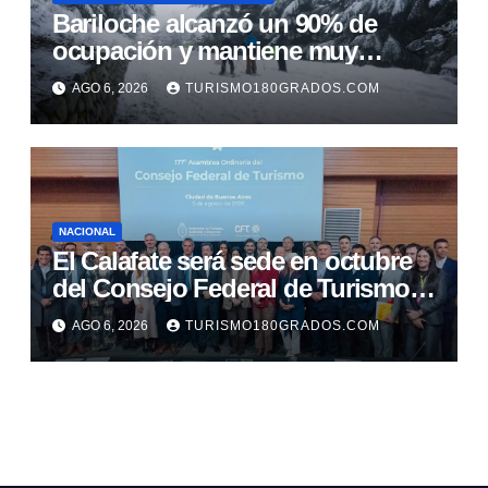
Bariloche alcanzó un 90% de
ocupación y mantiene muy
buenas expectativas para agosto
AGO 6, 2026
TURISMO180GRADOS.COM
NACIONAL
El Calafate será sede en octubre
del Consejo Federal de Turismo y
del Foro Nacional
AGO 6, 2026
TURISMO180GRADOS.COM