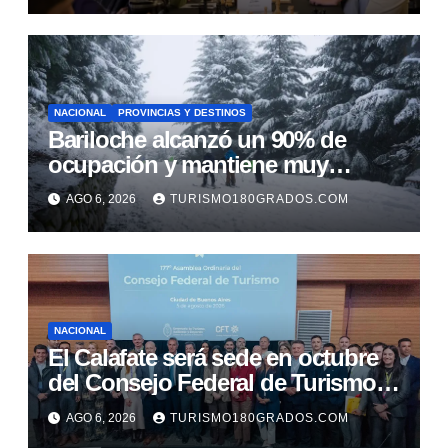
NACIONAL
PROVINCIAS Y DESTINOS
Bariloche alcanzó un 90% de
ocupación y mantiene muy
buenas expectativas para agosto
AGO 6, 2026
TURISMO180GRADOS.COM
NACIONAL
El Calafate será sede en octubre
del Consejo Federal de Turismo y
del Foro Nacional
AGO 6, 2026
TURISMO180GRADOS.COM