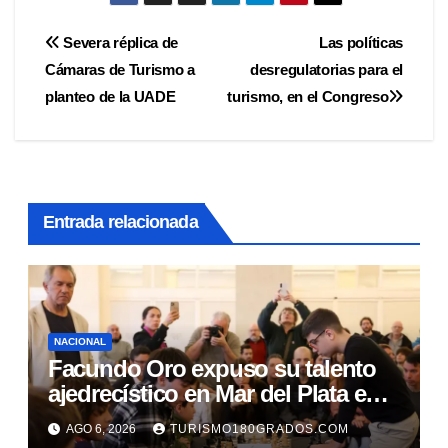
Navegación
Severa réplica de
Las políticas
Cámaras de Turismo a
desregulatorias para el
de
planteo de la UADE
turismo, en el Congreso
entradas
Entrada relacionada
NACIONAL
Facundo Oro expuso su talento
ajedrecístico en Mar del Plata en
el marco de partidas simultáneas
AGO 6, 2026
TURISMO180GRADOS.COM
promocionales