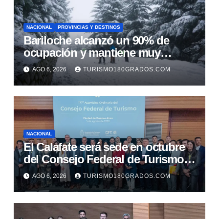
NACIONAL
PROVINCIAS Y DESTINOS
Bariloche alcanzó un 90% de
ocupación y mantiene muy
buenas expectativas para agosto
AGO 6, 2026
TURISMO180GRADOS.COM
NACIONAL
El Calafate será sede en octubre
del Consejo Federal de Turismo y
del Foro Nacional
AGO 6, 2026
TURISMO180GRADOS.COM