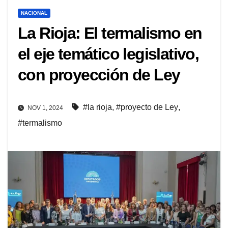
NACIONAL
La Rioja: El termalismo en
el eje temático legislativo,
con proyección de Ley
#la rioja
,
#proyecto de Ley
,
NOV 1, 2024
#termalismo