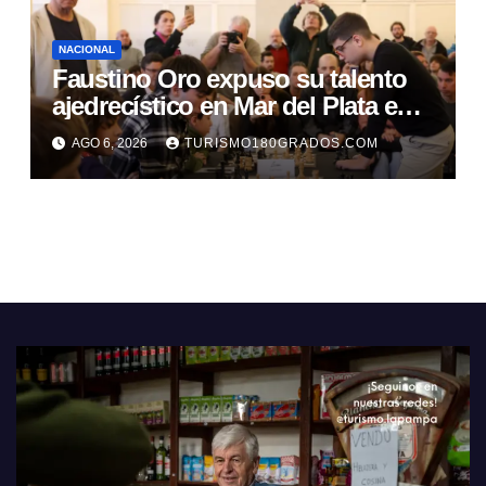
NACIONAL
Faustino Oro expuso su talento
ajedrecístico en Mar del Plata en
el marco de partidas simultáneas
AGO 6, 2026
TURISMO180GRADOS.COM
promocionales