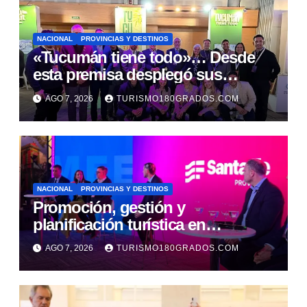
NACIONAL
PROVINCIAS Y DESTINOS
«Tucumán tiene todo»… Desde
esta premisa desplegó sus
propuestas en el Meet Up
AGO 7, 2026
TURISMO180GRADOS.COM
Argentina
NACIONAL
PROVINCIAS Y DESTINOS
Promoción, gestión y
planificación turística en
recargada agenda santafesina en
AGO 7, 2026
TURISMO180GRADOS.COM
Buenos Aires